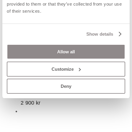
provided to them or that they’ve collected from your use
of their services.
Show details
Allow all
Customize
CORA II ring
Deny
2 900
kr