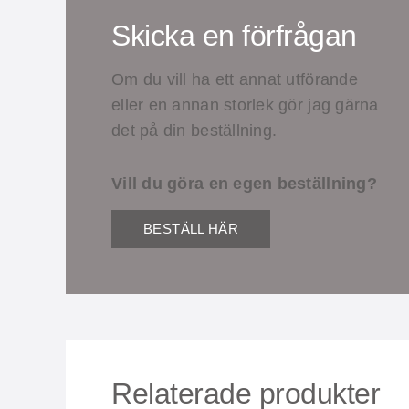
Skicka en förfrågan
Om du vill ha ett annat utförande
eller en annan storlek gör jag gärna
det på din beställning.
Vill du göra en egen beställning?
BESTÄLL HÄR
Relaterade produkter