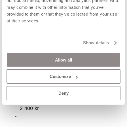
our social media, advertising and analytics partners who
may combine it with other information that you’ve
provided to them or that they’ve collected from your use
of their services.
Show details
Allow all
FLORA Prästkrage guld
Customize
hänge
Deny
2 400
kr