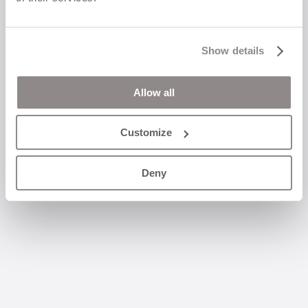
Show details
DROP örhänge
1 900
kr
Allow all
Customize
Deny