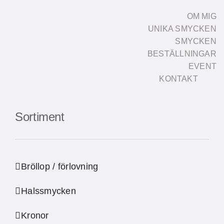
Fortsätt
OM MIG
till
UNIKA SMYCKEN
innehållet
SMYCKEN
BESTÄLLNINGAR
EVENT
KONTAKT
Sortiment
Bröllop / förlovning
Halssmycken
Kronor