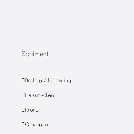
Fortsätt
till
innehållet
Sortiment
Bröllop / förlovning
Halssmycken
Kronor
Örhängen