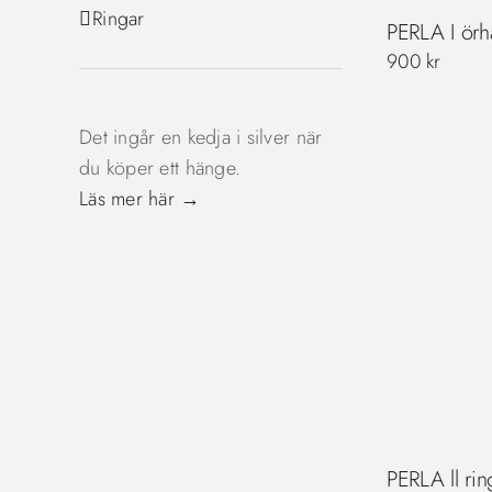
Ringar
PERLA I ör
900
kr
Det ingår en kedja i silver när
du köper ett hänge.
Läs mer här →
PERLA ll rin