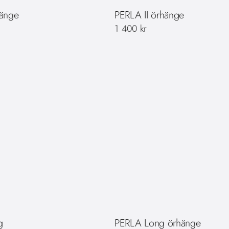
hänge
PERLA II örhänge
1 400
kr
g
PERLA Long örhänge