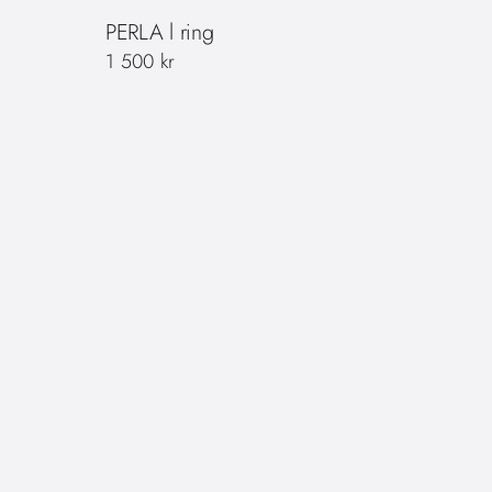
PERLA l ring
1 500
kr